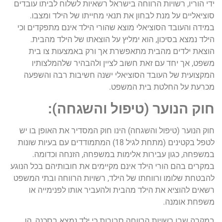
ידי הוריו, רשויות הרווחה בישראל רשאיות לשלוח לביתו עובדים
סוציאליים על מנת לבחון את תנאי מחייתו של הילד ומצבו.
במידה והעובד הסוציאלי מוצא שהורי הילד אינם מתפקדים וכי
הילד נמצא בסיכון, הוא ימליץ על הוצאתו של הילד מהבית.
הוצאת ילדים מהבית מתאפשרת אך ורק באמצעות צו בית
משפט, אך יחד עם זאת חשוב לציין ולהבהיר שלהמלצותיו
המקצועית של העובד הסוציאלי ישנה חשיבות רבה והשפעה
מכרעת על החלטת בית המשפט.
חוק הנוער (טיפול והשגחה):
חוק הנוער (טיפול והשגחה) הינו חוק המסדיר את האופן בו יש
לטפל בקטינים (מתחת לגיל 18) המתמודדים עם בעיות שונות
במשפחה, כגון עבירות אלימות במשפחה, הזנחה וכדומה.
במקרים בהם הורי הילד אינם מקיימים את חובותיהם בכל הנוגע
להבטחת שלומו ורווחתו של הילד, רשויות הרווחה ובתי המשפט
רשאים להוציא את הילד מהבית ולהעביר אותו לפנימייה או
משפחת אומנה.
במקרה שבו רשויות הרווחה סבורות כי ילד נמצא בסכנה, הן