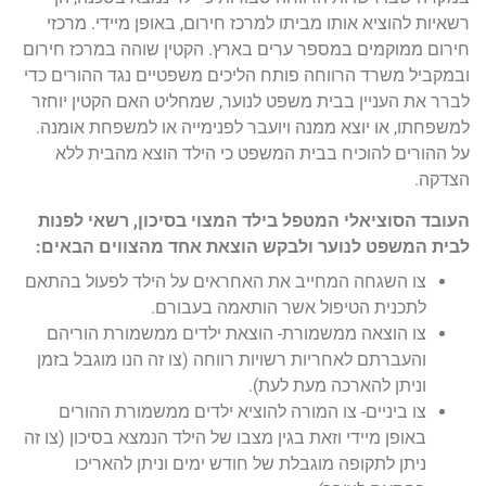
רשאיות להוציא אותו מביתו למרכז חירום, באופן מיידי. מרכזי
חירום ממוקמים במספר ערים בארץ. הקטין שוהה במרכז חירום
ובמקביל משרד הרווחה פותח הליכים משפטיים נגד ההורים כדי
לברר את העניין בבית משפט לנוער, שמחליט האם הקטין יוחזר
למשפחתו, או יוצא ממנה ויועבר לפנימייה או למשפחת אומנה.
על ההורים להוכיח בבית המשפט כי הילד הוצא מהבית ללא
הצדקה.
העובד הסוציאלי המטפל בילד המצוי בסיכון, רשאי לפנות
לבית המשפט לנוער ולבקש הוצאת אחד מהצווים הבאים:
צו השגחה המחייב את האחראים על הילד לפעול בהתאם
לתכנית הטיפול אשר הותאמה בעבורם.
צו הוצאה ממשמורת- הוצאת ילדים ממשמורת הוריהם
והעברתם לאחריות רשויות רווחה (צו זה הנו מוגבל בזמן
וניתן להארכה מעת לעת).
צו ביניים- צו המורה להוציא ילדים ממשמורת ההורים
באופן מיידי וזאת בגין מצבו של הילד הנמצא בסיכון (צו זה
ניתן לתקופה מוגבלת של חודש ימים וניתן להאריכו