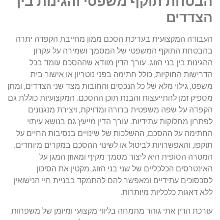
הבטחת תוקף משפטי והגינות בין
הצדדים
העבודה המקצועית בעריכת הסכם ממון מחייבת הקפדה יתרה
בהבטחת התוקף המשפטי של המסמך ושמירה על עקרון
ההגינות בין בני הזוג. עורך הדין מוודא שההסכם עומד בכל
הדרישות החוקיות, כולל חתימה בפני נוטריון או אישור בית
משפט, גילוי מלא של כל הנכסים והחובות מצד שני הצדדים, ומתן
מספיק זמן להתייעצות והבנת תוכן ההסכם. המקצועיות כוללת גם
הקפדה על שפה משפטית ברורה ומדויקת, ויצירת מנגנונים
לפתרון מחלוקות עתידיות. עורך הדין מייעץ גם בנושא עיתוי
החתימה על ההסכם, ההשלכות של שינויים בנסיבות החיים על
תוקפו, והאפשרויות לביטול או לשינוי ההסכם במקרים מיוחדים.
המטרה הסופית היא ליצור מסמך מקיף ומאוזן המגן על
האינטרסים הכלכליים של שני בני הזוג, מקטין את הסיכון
לסכסוכים עתידיים ומאפשר להם להתמקד בבניית חיי הנישואין
ללא דאגות כלכליות מיותרות.
עורכת הדין אתי גוהר מתמחה בליווי מקצועי ומיומן של משפחות