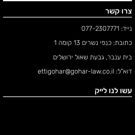
צרו קשר
נייד:
077-2307771
כתובת: כנפי נשרים 13 קומה 1
בית ענבר, גבעת שאול ירושלים
דוא"ל:
ettigohar@gohar-law.co.il
עשו לנו לייק