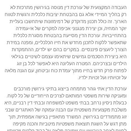
העבודה המקצועית של עורכת דין מנוסה בגירושין מתרכזת לא
רק בהליך המיידי אלא גם בהבטחת יציבות כלכלית ורגשית לטווח
הארוך. זה כולל תכנון מדוקדק של דמימזונות שיתחשבו בעליית
יוקר המחיה, וכן יצירת מנגנוני אכיפה למקרים של אי-עמידה
בהתחייבויות. עורכת הדין מסייעת בהבטחת מסגרת כלכלית
שתאפשר ללקוח לתכנן מחדש את חייו הכלכליים, ומפנה במידת
הצורך ליועצים פיננסיים. במקרים בהם יש ילדים, ההתמקדות
היא ביצירת הסכמים גמישים שיתאימו עצמם לשינויים בגילאי
הילדים ובצרכיהם. המטרה העליונה היא לאפשר לכל בן זוג
לפתוח פרק חדש בחייו מתוך עמדת כוח וביטחון, עם הגנה מלאה
על זכויותיו ועל זכויות ילדיו.
עורכת הדין אתי גוהר מתמחה בייצוג בתיקי גירושין מורכבים
ומעניקה שירות משפטי המותאם לצרכים הייחודיים של כל לקוח.
כבעלת ניסיון נרחב בבתי משפט למשפחה ובבתי דין רבניים, היא
משלבת מקצועיות משפטית עם הבנה עמוקה של האתגרים שבני
זוג מתמודדים בגירושין. המשרד מתאפיין בגישה אמפתית, תוך
מתן דגש על השגת תוצאות משפטיות מיטביות והכנה מקיפה
לחיים לאחר הגירושין עם שמירה מלאה על כבוד הלקוח וזכויותיו.