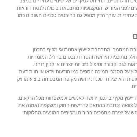
ם הרלוונטיים, תתייחס למקרים של שינויים עתידיים במצב
שים לפני המוריש. המקצועיות מתבטאת ביכולת לנסח הוראות
ת עתידיות. עורך הדין מטפל גם בהיבטים טכניים חשובים כמו
ם
יבת המסמך ומתרחבת לייעוץ אסטרטגי מקיף בתכנון
 כחלק מתוכנית הירושה והסדרת נכסים בחו"ל. המומחיות
 לגבי קבורה וטיפול בזכויות יוצרים או קניין רוחני.
ץ על מסמכי תמיכה נוספים כמו הודעות וידאו או חוות דעת
ית היא יצירת תוכנית ירושה מקיפה המבטיחה ביצוע מדויק
ם.
ייעוץ מקיף בתכנון ירושה לאנשים ולמשפחות מכל הרקעים.
 שכל צוואה נכתבת בהתאם לדרישות החוק ומשקפת נאמנה את
גש על יצירת מסמכים ברורים ומקיפים המונעים מחלוקות