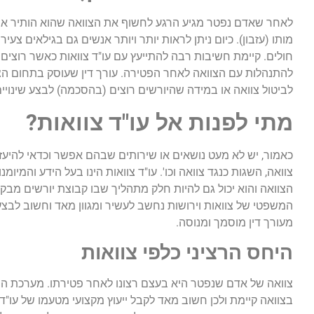
לאחר שאדם נפטר מגיע הרגע לחשוף את הצוואה שהוא הותיר אחר
מותו (עזבון). כיום ניתן לראות יותר ויותר אנשים גם בגילאים צעיר
חולים. קיימת חשיבות רבה להתייעץ עם עו"ד צוואות כאשר רוצים
להתנהלות עם הצוואה לאחר הפטירה. עורך דין שעוסק בתחום הצווא
לביטול צוואה או במידה שהיורשים רוצים (בהסכמה) לבצע שינויי
מתי לפנות אל עו"ד צוואות?
כאמור, יש לא מעט נושאים או שירותים שבהם אפשר וכדאי להיעזר 
צוואה, השגות כנגד צוואה וכו'. עו"ד צוואות הינו בעל הידע והמיו
הצוואה והוא יכול גם להיות חלק מתהליך שבו קבוצת יורשים מב
המשפטי של צוואות וירושות נחשב לעשיר ומגוון מאד וחשוב לבצ
מעורך דין מוסמך ומנוסה.
היחס הרציני כלפי צוואות
צוואה של אדם שנפטר היא בעצם רצונו לאחר פטירתו. מערכת המ
בצוואה קיימת ולכן חשוב מאד לקבל ייעוץ מקצועי מטעמו של עו"ד