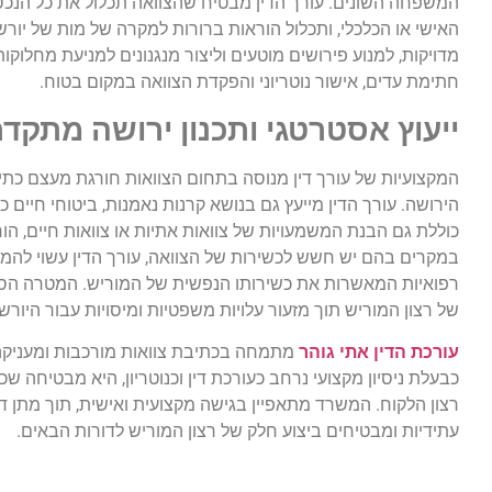
המשפחה השונים. עורך הדין מבטיח שהצוואה תכלול את כל הנכסי
האישי או הכלכלי, ותכלול הוראות ברורות למקרה של מות של יור
מדויקות, למנוע פירושים מוטעים וליצור מנגנונים למניעת מחלוקו
חתימת עדים, אישור נוטריוני והפקדת הצוואה במקום בטוח.
ייעוץ אסטרטגי ותכנון ירושה מתקד
המקצועיות של עורך דין מנוסה בתחום הצוואות חורגת מעצם כת
הירושה. עורך הדין מייעץ גם בנושא קרנות נאמנות, ביטוחי חיים
כוללת גם הבנת המשמעויות של צוואות אתיות או צוואות חיים, הוראות
במקרים בהם יש חשש לכשירות של הצוואה, עורך הדין עשוי להמלי
רפואיות המאשרות את כשירותו הנפשית של המוריש. המטרה הסופ
של רצון המוריש תוך מזעור עלויות משפטיות ומיסויות עבור היורשי
עורכת הדין אתי גוהר
מתמחה בכתיבת צוואות מורכבות ומעניקה 
כבעלת ניסיון מקצועי נרחב כעורכת דין וכנוטריון, היא מבטיחה
רצון הלקוח. המשרד מתאפיין בגישה מקצועית ואישית, תוך מתן ד
עתידיות ומבטיחים ביצוע חלק של רצון המוריש לדורות הבאים.