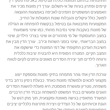
ההתמחות בתחום המזונות כוללת גם טיפול באכיפת פסקי דין
קיימים ופתרון בעיות של אי-תשלום. עורך דין מזונות מכיר את
האמצעים המשפטיים הזמינים לאכיפה באמצעות ההוצאה
לפועל, כולל עיקולים והגבלות שונות המוטלות על החייב.
המקצועיות מתבטאת גם בטיפול בבקשות להפחתה או הגדלה
של מזונות בעקבות שינוי נסיבות מהותי, כמו שינוי משמעותי
במצב התעסוקתי של מי מההורים או שינוי בצרכי הילדים, שינוי
במצב הבריאותי , שינוי בזמני השהות וכיו"ב. עורך הדין מבין את
חשיבות העדכון התקופתי של דמי המזונות כדי שישקפו את
המצב הקיים. המטרה הסופית היא להבטיח יציבות כלכלית
ורווחה לילדים תוך יצירת הסדרים מאוזנים וניתנים לקיום לטווח
הארוך.
עורכת הדין אתי גוהר מתמחה בתיקי מזונות ומספקת ייצוג
מקצועי לזכאים ולמשלמי מזונות כאחד. כבעלת ניסיון נרחב בדיני
משפחה, נוטריון ומגשרת מוסמכת, היא פועלת להשגת הסדרים
הוגנים ומעשיים בבתי המשפט למשפחה ובבתי הדין הרבניים.
המשרד מתאפיין בגישה מאוזנת ומקצועית, תוך מתן דגש על
הגנת זכויותיהם של כל הצדדים ויצירת פתרונות כלכליים יציבים
המתאימים למצבם הייחודי של הלקוחות.