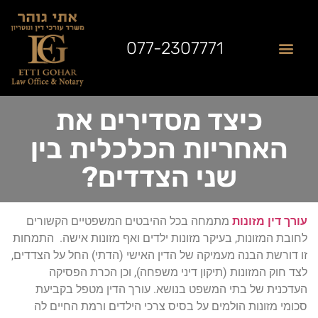
077-2307771
שאלות נפוצות
תחומי התמחות
לקוחות ממליצים
מן התקשורת
כיצד מסדירים את
האחריות הכלכלית בין
שני הצדדים?
עורך דין מזונות
מתמחה בכל ההיבטים המשפטיים הקשורים
לחובת המזונות, בעיקר מזונות ילדים ואף מזונות אישה. התמחות
זו דורשת הבנה מעמיקה של הדין האישי (הדתי) החל על הצדדים,
לצד חוק המזונות (תיקון דיני משפחה), וכן הכרת הפסיקה
העדכנית של בתי המשפט בנושא. עורך הדין מטפל בקביעת
סכומי מזונות הולמים על בסיס צרכי הילדים ורמת החיים לה