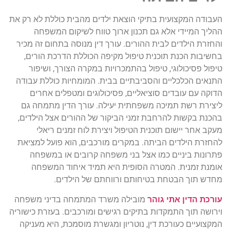
העבודה המקצועית בתיקי הוצאת ילדים מהבית כוללת לא רק את
ההליך המיידי אלא גם תכנון ארוך טווח לשיקום המשפחה
והחזרת הילדים לבית ההורים. עורך דין מנוסה בתחום זה מכיר
בחשיבות הכנת תוכנית טיפול מקיפה הכוללת הדרכת הורים,
טיפול פסיכולוגי, טיפול בהתמכרויות במקרה הצורך, ושיפור
התנאים הכלכליים והסביבתיים בבית. המומחיות כוללת עבודה
הדוקה עם עובדים סוציאליים, פסיכולוגים ומטפלים אחרים
ליצירת רשת תמיכה משפחתית יעילה. עורך הדין מתמחה גם
בהכנת בקשות להרחבת זמני הביקור של ההורים אצל הילדים,
מעקב אחר יישום תוכנית הטיפול ויצירת לוח זמנים ריאלי
להחזרת הילדים הביתה. במקרים מורכבים, הוא פועל למציאת
פתרונות ביניים כמו אצל בני משפחה קרובים או במשפחה
אומנת זמנית. המטרה הסופית היא תמיד איחוד המשפחה
מחדש תוך הבטחת בטיחותם ורווחתם של הילדים.
עורכת הדין אתי גוהר
מובילה משרד המתמחה בדיני משפחה
וירושה תוך התמקדות בתיקים רגישים ומורכבים. בעזרת כישוריה
המקצועיים כעורכת דין, נוטריון ומגשרת מוסמכת, היא מעניקה