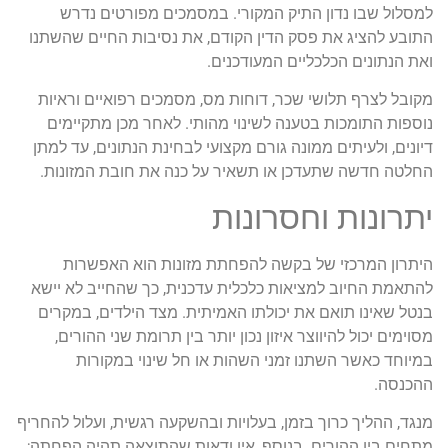
למסלול שבו נדון התיק המקורי. במסמכים מפורטים נדרש
התובע להציג את פסק הדין הקודם, את נסיבות החיים שהשתנו
ואת הנתונים הכלכליים המעודכנים.
מקובל לצרף תלושי שכר, דוחות מס, מסמכים רפואיים וראיות
נוספות התומכות בטענה לשינוי מהותי. לאחר מכן מתקיימים
דיונים, ולעיתים ממונה גורם מקצועי לבחינת הנתונים, עד למתן
החלטה חדשה שתעדכן או תשאיר על כנה את חובת המזונות.
יתרונות וחסרונות
היתרון המרכזי של בקשה להפחתת מזונות הוא האפשרות
להתאמת החיוב למציאות כלכלית עדכנית, כך שהחייב לא יישא
בנטל שאינו תואם את יכולתו האמיתית. מצד הילדים, במקרים
מסוימים יכול להיווצר איזון נכון יותר בין תרומת שני ההורים,
במיוחד כאשר השתנו זמני השהות או חל שינוי במקורות
ההכנסה.
מנגד, ההליך כרוך בזמן, בעלויות ובהשקעה רגשית, ועלול להחריף
מתחים בין ההורים. בנוסף, אין ודאות שהתוצאה תהיה הפחתה;