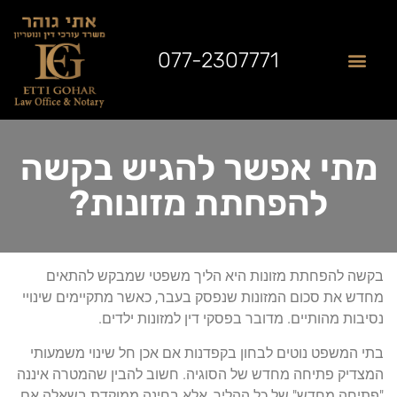
077-2307771
שאלות נפוצות
תחומי התמחות
לקוחות ממליצים
מן התקשורת
מתי אפשר להגיש בקשה
להפחתת מזונות?
בקשה להפחתת מזונות היא הליך משפטי שמבקש להתאים
מחדש את סכום המזונות שנפסק בעבר, כאשר מתקיימים שינויי
נסיבות מהותיים. מדובר בפסקי דין למזונות ילדים.
בתי המשפט נוטים לבחון בקפדנות אם אכן חל שינוי משמעותי
המצדיק פתיחה מחדש של הסוגיה. חשוב להבין שהמטרה איננה
"פתיחה מחדש" של כל ההליך, אלא בחינה ממוקדת בשאלה אם