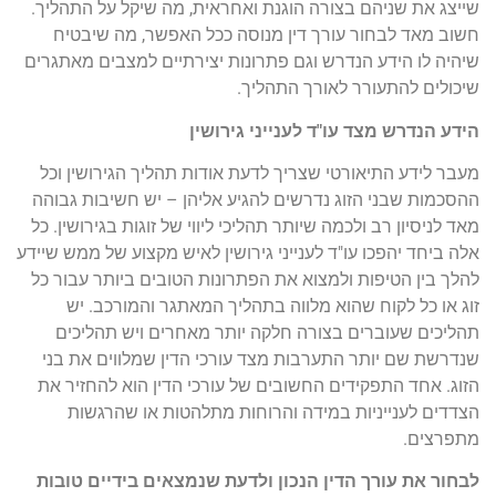
שייצג את שניהם בצורה הוגנת ואחראית, מה שיקל על התהליך.
חשוב מאד לבחור עורך דין מנוסה ככל האפשר, מה שיבטיח
שיהיה לו הידע הנדרש וגם פתרונות יצירתיים למצבים מאתגרים
שיכולים להתעורר לאורך התהליך.
הידע הנדרש מצד עו"ד לענייני גירושין
מעבר לידע התיאורטי שצריך לדעת אודות תהליך הגירושין וכל
ההסכמות שבני הזוג נדרשים להגיע אליהן – יש חשיבות גבוהה
מאד לניסיון רב ולכמה שיותר תהליכי ליווי של זוגות בגירושין. כל
אלה ביחד יהפכו עו"ד לענייני גירושין לאיש מקצוע של ממש שיידע
להלך בין הטיפות ולמצוא את הפתרונות הטובים ביותר עבור כל
זוג או כל לקוח שהוא מלווה בתהליך המאתגר והמורכב. יש
תהליכים שעוברים בצורה חלקה יותר מאחרים ויש תהליכים
שנדרשת שם יותר התערבות מצד עורכי הדין שמלווים את בני
הזוג. אחד התפקידים החשובים של עורכי הדין הוא להחזיר את
הצדדים לענייניות במידה והרוחות מתלהטות או שהרגשות
מתפרצים.
לבחור את עורך הדין הנכון ולדעת שנמצאים בידיים טובות